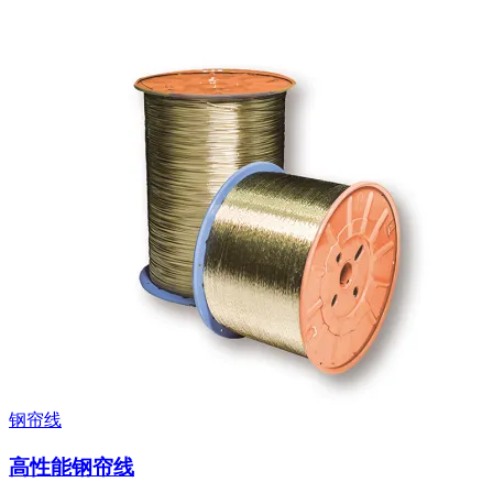
钢帘线
高性能钢帘线